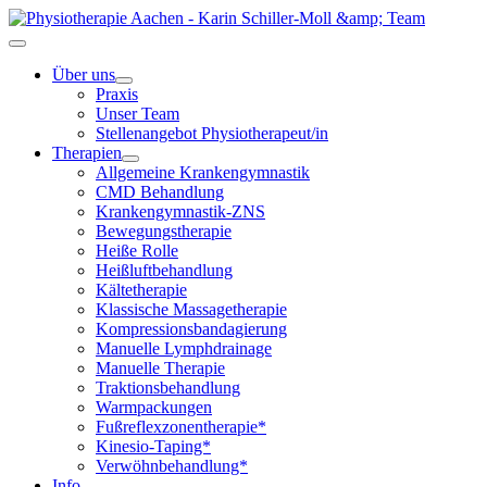
Über uns
Praxis
Unser Team
Stellenangebot Physiotherapeut/in
Therapien
Allgemeine Krankengymnastik
CMD Behandlung
Krankengymnastik-ZNS
Bewegungstherapie
Heiße Rolle
Heißluftbehandlung
Kältetherapie
Klassische Massagetherapie
Kompressionsbandagierung
Manuelle Lymphdrainage
Manuelle Therapie
Traktionsbehandlung
Warmpackungen
Fußreflexzonentherapie*
Kinesio-Taping*
Verwöhnbehandlung*
Info