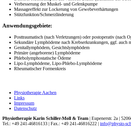
Verbesserung der Muskel- und Gelenkpumpe
Massageeffekt zur Lockerung von Gewebeverhärtungen
Stützfunktion/Schmerzlinderung
Anwendungsgebiete:
Posttraumatisch (nach Verletzungen) oder postoperativ (nach
Sekundäre Lymphödeme nach Krebserkrankungen, ggf. auch mi
Genitallymphödem, Gesichtslymphödem
Primäre (angeborene) Lymphödeme
Phlebolymphostatische Ödeme
Lipo-Lymphödeme, Lipo-Phlebo-Lymphödeme
Rheumatischer Formenkreis
Physiotherapie Aachen
Links
Impressum
Datenschutz
Physiotherapie Karin Schiller-Moll & Team
| Eupenerstr. 2a | 520
Tel.: +49 241-46816133 | Fax.: +49 241-46816222 |
info@physio-schi