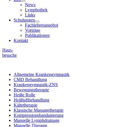
News
Lymphothek
Links
Schulungen
Fachlehrerangebot
Vorträge
Publikationen
Kontakt
Haus-
besuche
Allgemeine Krankengymnastik
CMD Behandlung
Krankengymnastik-ZNS
Bewegungstherapie
Heiße Rolle
Heißluftbehandlung
Kältetherapie
Klassische Massagetherapie
Kompressionsbandagierung
Manuelle Lymphdrainage
Manuelle Therapie