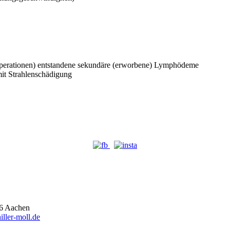
 Operationen) entstandene sekundäre (erworbene) Lymphödeme
t Strahlenschädigung
66 Aachen
ller-moll.de